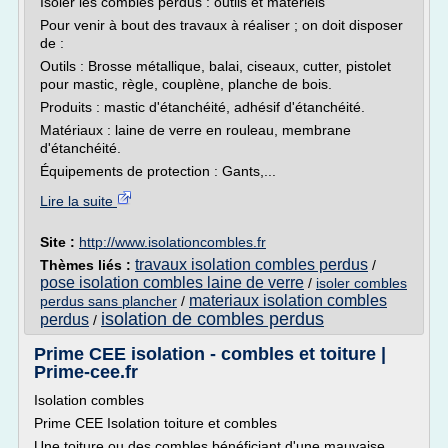
Isoler les combles perdus : outils et matériels
Pour venir à bout des travaux à réaliser ; on doit disposer
de :
Outils : Brosse métallique, balai, ciseaux, cutter, pistolet
pour mastic, règle, couplène, planche de bois.
Produits : mastic d'étanchéité, adhésif d'étanchéité.
Matériaux : laine de verre en rouleau, membrane
d'étanchéité.
Équipements de protection : Gants,...
Lire la suite
Site :
http://www.isolationcombles.fr
travaux isolation combles perdus
Thèmes liés :
/
pose isolation combles laine de verre
/
isoler combles
materiaux isolation combles
perdus sans plancher
/
isolation de combles perdus
perdus
/
Prime CEE isolation - combles et toiture |
Prime-cee.fr
Isolation combles
Prime CEE Isolation toiture et combles
Une toiture ou des combles bénéficiant d'une mauvaise