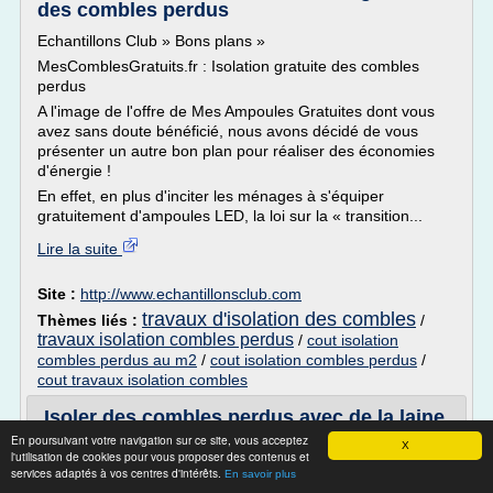
des combles perdus
Echantillons Club » Bons plans »
MesComblesGratuits.fr : Isolation gratuite des combles
perdus
A l'image de l'offre de Mes Ampoules Gratuites dont vous
avez sans doute bénéficié, nous avons décidé de vous
présenter un autre bon plan pour réaliser des économies
d'énergie !
En effet, en plus d'inciter les ménages à s'équiper
gratuitement d'ampoules LED, la loi sur la « transition...
Lire la suite
Site :
http://www.echantillonsclub.com
travaux d'isolation des combles
Thèmes liés :
/
travaux isolation combles perdus
/
cout isolation
combles perdus au m2
/
cout isolation combles perdus
/
cout travaux isolation combles
Isoler des combles perdus avec de la laine
en rouleau
En poursuivant votre navigation sur ce site, vous acceptez
X
l'utilisation de cookies pour vous proposer des contenus et
Poster sur twitter Poster sur facebook
services adaptés à vos centres d'intérêts.
En savoir plus