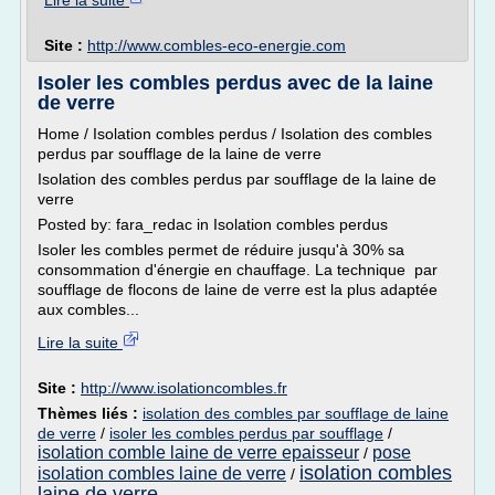
Lire la suite
Site :
http://www.combles-eco-energie.com
Isoler les combles perdus avec de la laine
de verre
Home / Isolation combles perdus / Isolation des combles
perdus par soufflage de la laine de verre
Isolation des combles perdus par soufflage de la laine de
verre
Posted by: fara_redac in Isolation combles perdus
Isoler les combles permet de réduire jusqu'à 30% sa
consommation d'énergie en chauffage. La technique par
soufflage de flocons de laine de verre est la plus adaptée
aux combles...
Lire la suite
Site :
http://www.isolationcombles.fr
Thèmes liés :
isolation des combles par soufflage de laine
de verre
/
isoler les combles perdus par soufflage
/
isolation comble laine de verre epaisseur
pose
/
isolation combles
isolation combles laine de verre
/
laine de verre