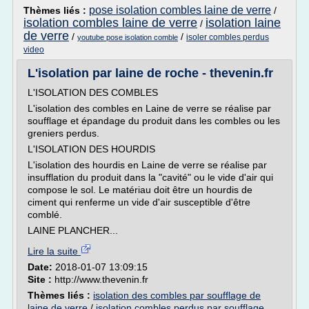
pose isolation combles laine de verre
Thèmes liés :
/
isolation combles laine de verre
isolation laine
/
de verre
/
/
isoler combles perdus
youtube pose isolation comble
video
L'isolation par laine de roche - thevenin.fr
L'ISOLATION DES COMBLES
L'isolation des combles en Laine de verre se réalise par
soufflage et épandage du produit dans les combles ou les
greniers perdus.
L'ISOLATION DES HOURDIS
L'isolation des hourdis en Laine de verre se réalise par
insufflation du produit dans la "cavité" ou le vide d'air qui
compose le sol. Le matériau doit être un hourdis de
ciment qui renferme un vide d'air susceptible d'être
comblé.
LAINE PLANCHER...
Lire la suite
Date:
2018-01-07 13:09:15
Site :
http://www.thevenin.fr
Thèmes liés :
isolation des combles par soufflage de
laine de verre
/
isolation combles perdus par soufflage