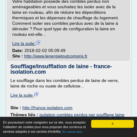
Votre habitation possède des combles perdus non
aménageables et vous souhaitez les isoler avec de la
laine en rouleau, afin de réduire les déperditions
thermiques et les dépenses de chauffage du logement.
Comment isoler ses combles perdus avec de la laine à
dérouler ? Pour quel type de configuration la laine en
rouleau est-elle...
Lire la suite
Date:
2018-02-02 05:09:49
Site :
http://www.lenergietoutcompris.fr
Soufflage/Insufflation de laine - france-
isolation.com
Le soufflage dans les combles perdus de laine de verre,
laine de roche ou ouate de cellulose...
Lire la suite
Site :
http://france-isolation.com
Thèmes liés :
isolation combles perdus par soufflage laine
de roche
/
isolation des combles par soufflage de laine de
En poursuivant votre navigation sur ce site, vous acceptez
X
verre
/
isolation combles laine de verre ou ouate de
l'utilisation de cookies pour vous proposer des contenus et
cellulose
/
isolation des combles par soufflage laine de
services adaptés à vos centres d'intérêts.
En savoir plus
roche
/