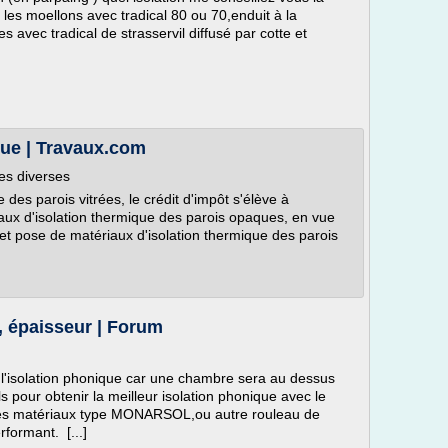
 les moellons avec tradical 80 ou 70,enduit à la
 avec tradical de strasservil diffusé par cotte et
que | Travaux.com
des diverses
 des parois vitrées, le crédit d'impôt s'élève à
iaux d'isolation thermique des parois opaques, en vue
on et pose de matériaux d'isolation thermique des parois
, épaisseur | Forum
r l'isolation phonique car une chambre sera au dessus
ls pour obtenir la meilleur isolation phonique avec le
 les matériaux type MONARSOL,ou autre rouleau de
rformant. [...]