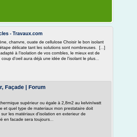
icles - Travaux.com
ène, chanvre, ouate de cellulose Choisir le bon isolant
étape délicate tant les solutions sont nombreuses. [...]
 adapté à l'isolation de vos combles, le mieux est de
coup d'oeil aura déjà une idée de l'isolant le plus...
ur, Façade | Forum
nce thermique supérieur ou égale à 2,8m2 au kelvin/watt
re et quel type de materiaux mon prestataire doit
ue sur les matériaux d'isolation en exterieur de
lé en facade sera toujours...