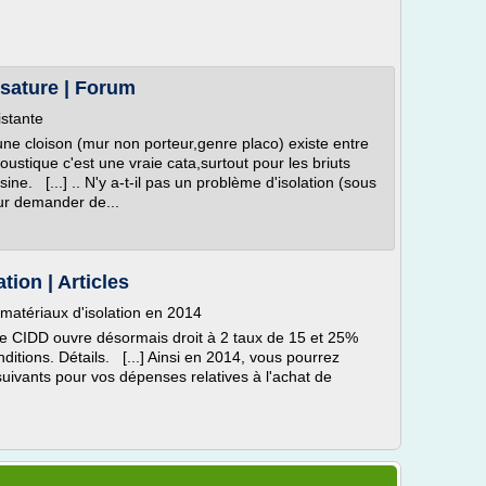
ssature | Forum
istante
ne cloison (mur non porteur,genre placo) existe entre
stique c'est une vraie cata,surtout pour les briuts
sine. [...] .. N'y a-t-il pas un problème d'isolation (sous
eur demander de...
tion | Articles
 matériaux d'isolation en 2014
e CIDD ouvre désormais droit à 2 taux de 15 et 25%
ditions. Détails. [...] Ainsi en 2014, vous pourrez
suivants pour vos dépenses relatives à l'achat de