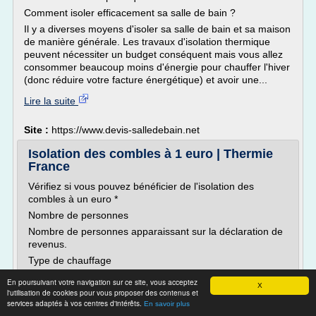
Comment isoler efficacement sa salle de bain ?
Il y a diverses moyens d'isoler sa salle de bain et sa maison
de manière générale. Les travaux d'isolation thermique
peuvent nécessiter un budget conséquent mais vous allez
consommer beaucoup moins d'énergie pour chauffer l'hiver
(donc réduire votre facture énergétique) et avoir une...
Lire la suite
Site :
https://www.devis-salledebain.net
Isolation des combles à 1 euro | Thermie
France
Vérifiez si vous pouvez bénéficier de l'isolation des
combles à un euro *
Nombre de personnes
Nombre de personnes apparaissant sur la déclaration de
revenus.
Type de chauffage
Précisez si votre logement est chauffé principalement au
En poursuivant votre navigation sur ce site, vous acceptez
X
gaz, à l'éléctricité, au fioul ou à d'autres sources
l'utilisation de cookies pour vous proposer des contenus et
d'énergie.
services adaptés à vos centres d'intérêts.
En savoir plus