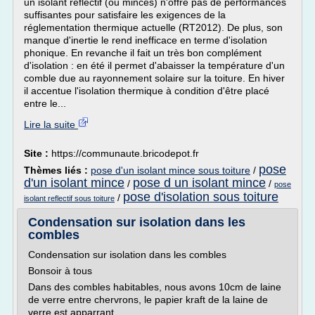
un isolant réflectif (ou minces) n'offre pas de performances
suffisantes pour satisfaire les exigences de la
réglementation thermique actuelle (RT2012). De plus, son
manque d'inertie le rend inefficace en terme d'isolation
phonique. En revanche il fait un très bon complément
d'isolation : en été il permet d'abaisser la température d'un
comble due au rayonnement solaire sur la toiture. En hiver
il accentue l'isolation thermique à condition d'être placé
entre le...
Lire la suite
Site :
https://communaute.bricodepot.fr
pose
Thèmes liés :
pose d'un isolant mince sous toiture
/
d'un isolant mince
pose d un isolant mince
/
/
pose
pose d'isolation sous toiture
/
isolant reflectif sous toiture
Condensation sur isolation dans les
combles
Condensation sur isolation dans les combles
Bonsoir à tous
Dans des combles habitables, nous avons 10cm de laine
de verre entre chervrons, le papier kraft de la laine de
verre est apparrant.