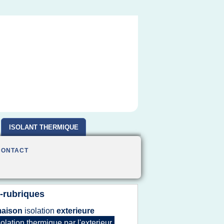
ISOLANT THERMIQUE
CONTACT
-rubriques
aison
isolation
exterieure
solation thermique
par
l'exterieur