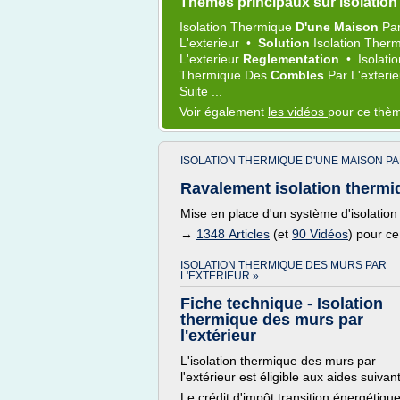
Thèmes principaux sur isolation 
Isolation Thermique
D'une Maison
Pa
L'exterieur
•
Solution
Isolation Ther
L'exterieur
Reglementation
•
Isolat
Thermique
Des
Combles
Par
L'exteri
Suite ...
Voir également
les vidéos
pour ce thè
ISOLATION THERMIQUE D'UNE MAISON PA
Ravalement isolation thermiq
Mise en place d'un système d'isolation
→
1348 Articles
(et
90 Vidéos
) pour c
ISOLATION THERMIQUE DES MURS PAR
L'EXTERIEUR »
Fiche technique - Isolation
thermique des murs par
l'extérieur
L'isolation thermique des murs par
l'extérieur est éligible aux aides suivan
Le crédit d'impôt transition énergétiqu