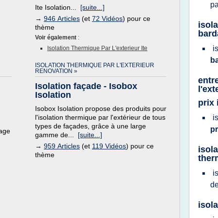
p
Ite Isolation...
[suite...]
→
946 Articles
(et
72 Vidéos
) pour ce
isol
thème
bard
Voir également
:
i
Isolation Thermique Par L'exterieur Ite
b
ISOLATION THERMIQUE PAR L'EXTERIEUR
RENOVATION »
entr
Isolation façade - Isobox
l'ext
Isolation
prix
Isobox Isolation propose des produits pour
l'isolation thermique par l'extérieur de tous
i
.
types de façades, grâce à une large
p
dage
gamme de...
[suite...]
→
959 Articles
(et
119 Vidéos
) pour ce
isol
thème
ther
i
d
isol