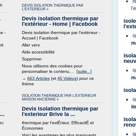
i
AR
DEVIS ISOLATION THERMIQUE PAR
l'
L'EXTERIEUR »
,
Devis isolation thermique par
isol
.
l'extérieur - Home | Facebook
l'ext
e -
Devis isolation thermique par l'extérieur -
i
Accueil | Facebook
m
it
Aller vers
Aide accessibilité
isol
Supprimer
neu
Nous utilisons des cookies pour
i
personnaliser le contenu,...
[suite...]
m
→
663 Articles
(et
45 Vidéos
) pour ce
thème
isol
ISOLATION THERMIQUE PAR L'EXTERIEUR
i
MAISON ANCIENNE »
it
Devis Isolation thermique par
..
l'exterieur Brive la ...
isola
ec
thermique par l'extÉrieur, EfficacitÉ et
reno
Économies
i
Voici les avantages les plus marquants