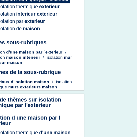
solation thermique
exterieur
solation
interieur exterieur
solation
par
exterieur
solation
de
maison
es sous-rubriques
tion
d'une maison
par
l'exterieur
/
tion
maison interieur
/
isolation
mur
ieur maison
es de la sous-rubrique
iaux d'isolation maison
/
isolation
ique
murs exterieurs maison
 de thèmes sur
isolation
ique par l'exterieur
ation d une maison par l
rieur
solation thermique
d'une maison