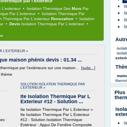
thermique par l'exterieur
i
r
L'exterieur
•
Isolation Thermique
Des
Murs
Par
i
mique
Par
L'exterieur
•
Isolation Thermique
Par
ion Thermique
Par
L'exterieur
Renovation
•
Isolation
i
eur
•
Devis
Isolation Thermique
Par
L'exterieur
•
i
me
Autr
isola
R L'EXTERIEUR »
isola
exter
ue maison phénix devis : 01.34 ...
Thèm
 thermique par l'extérieure sur une maison...
[suite...]
e thème
mater
therm
SOLUTION ISOLATION THERMIQUE PAR
L'EXTERIEUR »
Plus
Ite Isolation Thermique Par L
therm
Exterieur #12 - Solution ...
isol
Ite Isolation Thermique Par L Exterieur »
exte
Ite Isolation Thermique Par L Exterieur
tes :
#12 - Solution Isolation Thermique
i
Extérieur : Appui De Fenêtre Composite
e