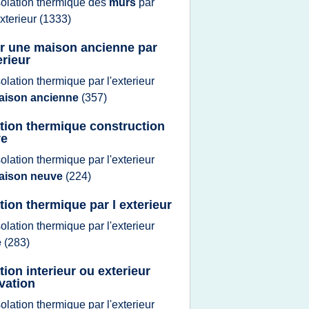
solation thermique
des
murs
par
exterieur
(1333)
er une maison ancienne par
erieur
solation thermique
par
l'exterieur
aison ancienne
(357)
ation thermique construction
ve
solation thermique
par
l'exterieur
aison neuve
(224)
ation thermique par l exterieur
solation thermique
par
l'exterieur
e
(283)
tion interieur ou exterieur
vation
solation thermique
par
l'exterieur