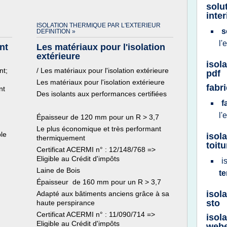
solu
inter
ISOLATION THERMIQUE PAR L'EXTERIEUR
s
DEFINITION »
l'
nt
Les matériaux pour l'isolation
extérieure
isol
nt;
/ Les matériaux pour l'isolation extérieure
pdf
Les matériaux pour l'isolation extérieure
fabr
nt
Des isolants aux performances certifiées
f
l'
Épaisseur de 120 mm pour un R > 3,7
Le plus économique et très performant
ble
isol
thermiquement
toitu
Certificat ACERMI n° : 12/148/768 =>
Eligible au Crédit d'impôts
i
Laine de Bois
t
Épaisseur de 160 mm pour un R > 3,7
isol
Adapté aux bâtiments anciens grâce à sa
sto
haute perspirance
Certificat ACERMI n° : 11/090/714 =>
isol
Eligible au Crédit d'impôts
web