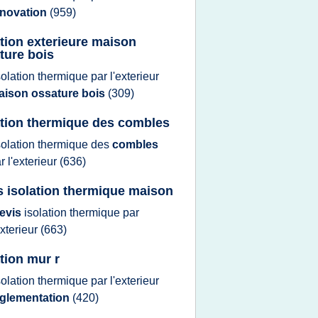
enovation
(959)
ation exterieure maison
ture bois
solation thermique
par
l'exterieur
aison ossature bois
(309)
ation thermique des combles
solation thermique
des
combles
ar
l'exterieur
(636)
s isolation thermique maison
evis
isolation thermique
par
exterieur
(663)
ation mur r
solation thermique
par
l'exterieur
eglementation
(420)