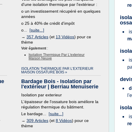
..
d'une isolation thermique par l'extérieur :
r
o un investissement récupéré en quelques
années
isol
ossa
o 25 à 40% de crédit d'impôt
o...
[suite...]
i
→
357 Articles
(et
13 Vidéos
) pour ce
m
thème
Voir également
:
isol
Isolation Thermique Par L'exterieur
Maison Neuve
i
p
ISOLATION THERMIQUE PAR L'EXTERIEUR
MAISON OSSATURE BOIS »
devi
ue
Bardage Bois - Isolation par
l'extérieur | Berriau Menuiserie
d
Isolation par exterieur
l'
L'épaisseur de l'ossature bois améliore la
régulation thermique du bâtiment.
isol
Le bardage...
[suite...]
i
.
→
309 Articles
(et
8 Vidéos
) pour ce
r
thème