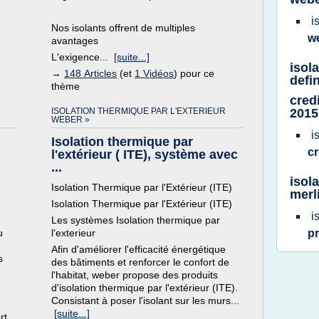
i
Nos isolants offrent de multiples
w
avantages
L'exigence...
[suite...]
isol
→
148 Articles
(et
1 Vidéos
) pour ce
defin
thème
cred
ISOLATION THERMIQUE PAR L'EXTERIEUR
2015
WEBER »
i
Isolation thermique par
cr
l'extérieur ( ITE), système avec
...
isola
Isolation Thermique par l'Extérieur (ITE)
merl
Isolation Thermique par l'Extérieur (ITE)
i
Les systèmes Isolation thermique par
u
l'exterieur
p
Afin d'améliorer l'efficacité énergétique
s
des bâtiments et renforcer le confort de
l'habitat, weber propose des produits
d'isolation thermique par l'extérieur (ITE).
Consistant à poser l'isolant sur les murs...
[suite...]
rt