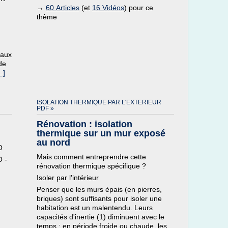
→
60 Articles
(et
16 Vidéos
) pour ce
thème
vaux
de
.]
ISOLATION THERMIQUE PAR L'EXTERIEUR
PDF »
Rénovation : isolation
thermique sur un mur exposé
au nord
O
Mais comment entreprendre cette
O -
rénovation thermique spécifique ?
Isoler par l'intérieur
Penser que les murs épais (en pierres,
briques) sont suffisants pour isoler une
habitation est un malentendu. Leurs
capacités d'inertie (1) diminuent avec le
temps : en période froide ou chaude, les