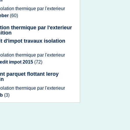
solation thermique
par
l'exterieur
eber
(60)
ation thermique par l'exterieur
ition
it d'impot travaux isolation
solation thermique
par
l'exterieur
edit impot 2015
(72)
nt parquet flottant leroy
in
solation thermique
par
l'exterieur
rb
(3)