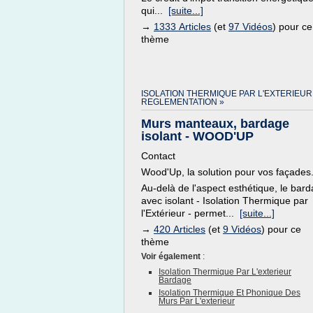
qui...
[suite...]
→
1333 Articles
(et
97 Vidéos
) pour ce
thème
ISOLATION THERMIQUE PAR L'EXTERIEUR
REGLEMENTATION »
Murs manteaux, bardage
isolant - WOOD'UP
Contact
Wood'Up, la solution pour vos façades
Au-delà de l'aspect esthétique, le bar
avec isolant - Isolation Thermique par
l'Extérieur - permet...
[suite...]
→
420 Articles
(et
9 Vidéos
) pour ce
thème
Voir également
:
Isolation Thermique Par L'exterieur
Bardage
Isolation Thermique Et Phonique Des
Murs Par L'exterieur