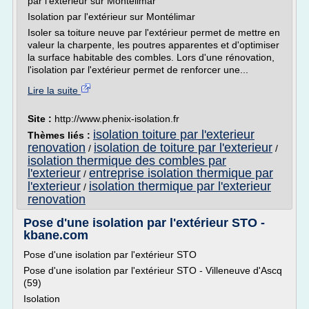
par l'extérieur sur Montélimar
Isolation par l'extérieur sur Montélimar
Isoler sa toiture neuve par l'extérieur permet de mettre en
valeur la charpente, les poutres apparentes et d'optimiser
la surface habitable des combles. Lors d'une rénovation,
l'isolation par l'extérieur permet de renforcer une...
Lire la suite
Site :
http://www.phenix-isolation.fr
isolation toiture par l'exterieur
Thèmes liés :
renovation
isolation de toiture par l'exterieur
/
/
isolation thermique des combles par
l'exterieur
entreprise isolation thermique par
/
l'exterieur
isolation thermique par l'exterieur
/
renovation
Pose d'une isolation par l'extérieur STO -
kbane.com
Pose d'une isolation par l'extérieur STO
Pose d'une isolation par l'extérieur STO - Villeneuve d'Ascq
(59)
Isolation