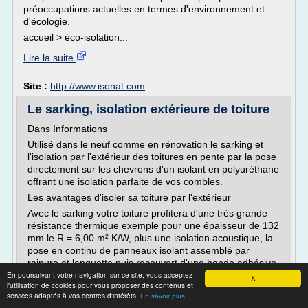
préoccupations actuelles en termes d'environnement et
d'écologie.
accueil > éco-isolation...
Lire la suite
Site :
http://www.isonat.com
Le sarking, isolation extérieure de toiture
Dans Informations
Utilisé dans le neuf comme en rénovation le sarking et
l'isolation par l'extérieur des toitures en pente par la pose
directement sur les chevrons d'un isolant en polyuréthane
offrant une isolation parfaite de vos combles.
Les avantages d'isoler sa toiture par l'extérieur
Avec le sarking votre toiture profitera d'une très grande
résistance thermique exemple pour une épaisseur de 132
mm le R = 6,00 m².K/W, plus une isolation acoustique, la
pose en continu de panneaux isolant assemblé par
rainure et languette puis recouvert d'une bande adhésive
En poursuivant votre navigation sur ce site, vous acceptez
garantie l'étanchéité à l'air obligatoire dans...
X
l'utilisation de cookies pour vous proposer des contenus et
services adaptés à vos centres d'intérêts.
Lire la suite
En savoir plus