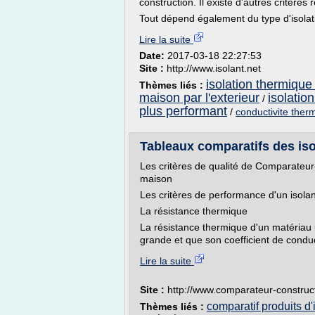
construction. Il existe d'autres critères
Tout dépend également du type d'isolatio
Lire la suite
Date:
2017-03-18 22:27:53
Site :
http://www.isolant.net
isolation thermique
Thèmes liés :
maison par l'exterieur
isolatio
/
plus performant
/
conductivite therm
Tableaux comparatifs des iso
Les critères de qualité de Comparateur
maison
Les critères de performance d'un isolan
La résistance thermique
La résistance thermique d'un matériau i
grande et que son coefficient de conduct
Lire la suite
Site :
http://www.comparateur-construc
comparatif produits d'
Thèmes liés :