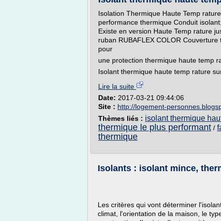
Isolation Thermique Haute Temp rature.
performance thermique Conduit isolant
Existe en version Haute Temp rature jus
ruban RUBAFLEX COLOR Couverture th
pour
une protection thermique haute temp rat
Isolant thermique haute temp rature su
Lire la suite
Date:
2017-03-21 09:44:06
Site :
http://logement-personnes.blogs
isolant thermique hau
Thèmes liés :
thermique le plus performant
f
/
thermique
Isolants : isolant mince, the
Les critères qui vont déterminer l'isola
climat, l'orientation de la maison, le ty