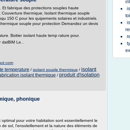
in
 Et fabrique des protections souples haute
i
; Couverture thermique; Isolant thermique souple
to
qu 150 C pour les quipements solaires et industriels.
i
ermique souple pour protection Demandez un devis
re
ure. Boitier isolant haute temp rature pour.
r
r datBIM Le...
t
ex
pot.com
isolant
te temperature
/
isolant souple thermique
/
produit d'isolation
abrication isolant thermique
/
rmique, phonique
nt optimal pour votre habitation sont essentiellement le
pe de sol, l'ensoleillement et la nature des éléments de