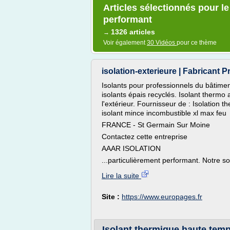
Articles sélectionnés pour le
performant
1326 articles
→
Voir également
30 Vidéos
pour ce thème
isolation-exterieure | Fabricant P
Isolants pour professionnels du bâtimen
isolants épais recyclés. Isolant thermo 
l'extérieur. Fournisseur de : Isolation t
isolant mince incombustible xl max feu
FRANCE - St Germain Sur Moine
Contactez cette entreprise
AAAR ISOLATION
...particulièrement performant. Notre solu
Lire la suite
Site :
https://www.europages.fr
Isolant thermique haute tem