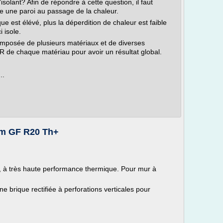
solant? Afin de répondre à cette question, il faut
re une paroi au passage de la chaleur.
que est élévé, plus la déperdition de chaleur est faible
 isole.
posée de plusieurs matériaux et de diverses
r R de chaque matériau pour avoir un résultat global.
..
rm GF R20 Th+
r, à très haute performance thermique. Pour mur à
 brique rectifiée à perforations verticales pour