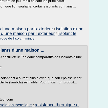
 rentrant en jeu, mais ce sont les principaux.
n que l'on souhaite, certains isolants vont ainsi...
 d'une maison par l'exterieur
isolation d'une
/
n d une maison par l exterieur
l'isolant le
/
ique de l'isolant mince
lants d'une maison ...
-constructeur Tableaux comparatifs des isolants d'une
t
solant est d'autant plus élevée que son épaisseur est
ivité (lambda) est faible. Pour choisir un produit...
teur.com
resistance thermique d
isolation thermique
/