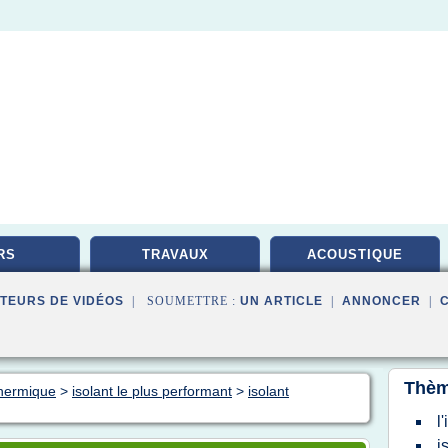
RS
TRAVAUX
ACOUSTIQUE
TEURS DE VIDÉOS
| SOUMETTRE :
UN ARTICLE
|
ANNONCER
|
Thèm
thermique
>
isolant le plus performant
>
isolant
l
i