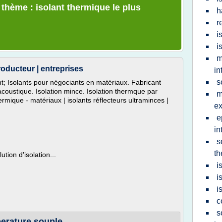
 thème : isolant thermique le plus
h
r
i
i
m
roducteur | entreprises
in
s
t; Isolants pour négociants en matériaux. Fabricant
acoustique. Isolation mince. Isolation thermque par
m
hermique - matériaux | isolants réflecteurs ultraminces |
ex
e
in
s
th
tion d'isolation...
i
i
i
c
s
perature souple