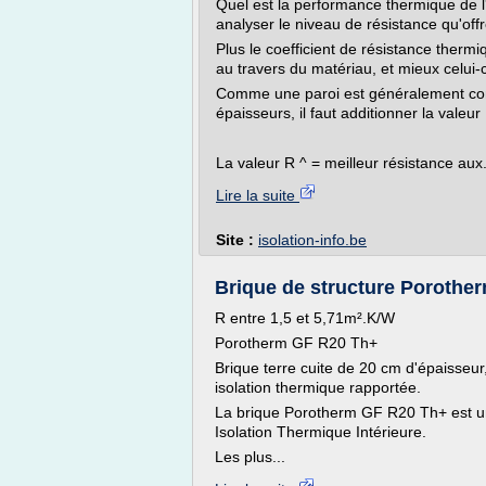
Quel est la performance thermique de l'i
analyser le niveau de résistance qu'off
Plus le coefficient de résistance thermi
au travers du matériau, et mieux celui-ci
Comme une paroi est généralement com
épaisseurs, il faut additionner la valeu
La valeur R ^ = meilleur résistance aux.
Lire la suite
Site :
isolation-info.be
Brique de structure Porothe
R entre 1,5 et 5,71m².K/W
Porotherm GF R20 Th+
Brique terre cuite de 20 cm d'épaisseu
isolation thermique rapportée.
La brique Porotherm GF R20 Th+ est une
Isolation Thermique Intérieure.
Les plus...