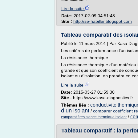
Lire la suite
Date:
2017-02-09 04:51:48
Site :
http://se-habiller.blogspot.com
Tableau comparatif des isolan
Publié le 11 mars 2014 | Par Kasa Diag
Les critères de performance d'un isolan
La résistance thermique
La résistance thermique d'un matériau i
grande et que son coefficient de conduct
isolant ou d'isolation, on prendra en co
Lire la suite
Date:
2015-03-27 01:59:30
Site :
https://www.kasa-diagnostics.fr
conductivite thermiqu
Thèmes liés :
d un isolant
/
comparer coefficient r
com
/
comparatif resistance thermique isolant
Tableau comparatif : la perfo