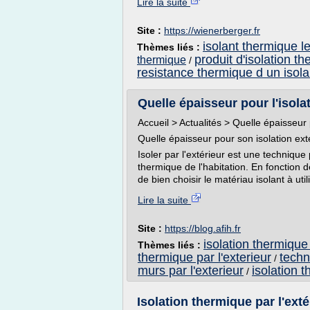
Lire la suite
Site :
https://wienerberger.fr
isolant thermique l
Thèmes liés :
produit d'isolation t
thermique
/
resistance thermique d un isola
Quelle épaisseur pour l'isola
Accueil > Actualités > Quelle épaisseur 
Quelle épaisseur pour son isolation ext
Isoler par l'extérieur est une technique
thermique de l'habitation. En fonction
de bien choisir le matériau isolant à util
Lire la suite
Site :
https://blog.afih.fr
isolation thermique
Thèmes liés :
thermique par l'exterieur
techn
/
murs par l'exterieur
isolation 
/
Isolation thermique par l'ext