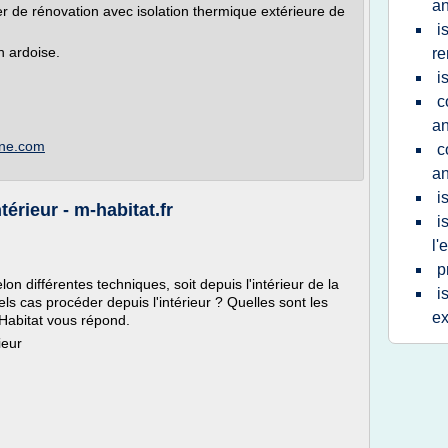
an
 de rénovation avec isolation thermique extérieure de
i
n ardoise.
re
i
c
an
gne.com
c
a
i
ntérieur - m-habitat.fr
i
l'
p
lon différentes techniques, soit depuis l'intérieur de la
i
els cas procéder depuis l'intérieur ? Quelles sont les
ex
Habitat vous répond.
ieur