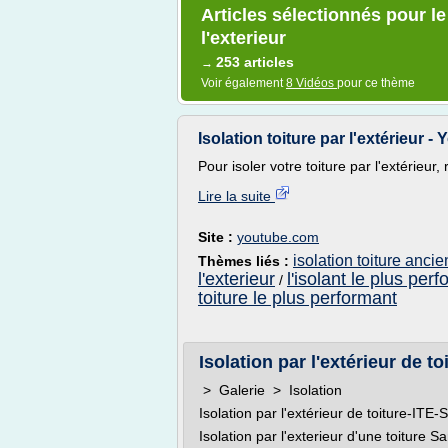
Articles sélectionnés pour le
l'exterieur
253 articles
→
Voir également
8 Vidéos
pour ce thème
Isolation toiture par l'extérieur -
Pour isoler votre toiture par l'extérieur, r
Lire la suite
Site :
youtube.com
isolation toiture ancie
Thèmes liés :
l'exterieur
l'isolant le plus per
/
toiture le plus performant
Isolation par l'extérieur de to
> Galerie > Isolation
Isolation par l'extérieur de toiture-ITE
Isolation par l'exterieur d'une toiture S