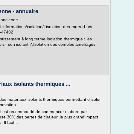
enne - annuaire
 ancienne
t-informations/isolation/l-isolation-des-murs-d-une-
s-47492
nvestissement à long terme.Isolation thermique : les
sir son isolant ?.Isolation des combles aménagés
iaux isolants thermiques ...
 des matériaux isolants thermiques permettant d'isoler
novation.
 il est recommandé de commencer d'abord par
 cause 30% des pertes de chaleur, le plus grand impact
Il faut...