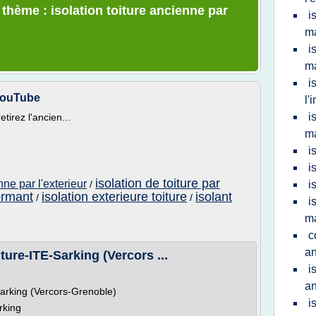
 thème : isolation toiture ancienne par
i
m
i
m
i
 YouTube
l'
i
etirez l'ancien...
m
i
i
isolation de toiture par
nne par l'exterieur
/
i
formant
isolation exterieure toiture
isolant
/
/
i
m
c
a
iture-ITE-Sarking (Vercors ...
i
an
-Sarking (Vercors-Grenoble)
i
arking