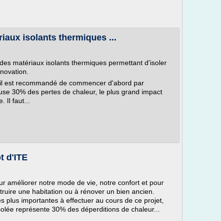
iaux isolants thermiques ...
f des matériaux isolants thermiques permettant d'isoler
énovation.
 il est recommandé de commencer d'abord par
a cause 30% des pertes de chaleur, le plus grand impact
Il faut...
t d'ITE
 améliorer notre mode de vie, notre confort et pour
ruire une habitation ou à rénover un bien ancien.
 les plus importantes à effectuer au cours de ce projet,
solée représente 30% des déperditions de chaleur...