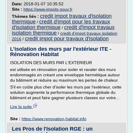
Date:
2018-01-07 10:35:52
Site :
https://www.impots.gouv.fr
credit impot travaux d'isolation
Thèmes liés :
thermique
credit d'impot pour les travaux
/
d'isolation thermique
credit d'impot travaux
/
isolation thermique
/
credit d'impot travaux isolation
credit impot pour travaux d'isolation
2016
/
L’isolation des murs par l'extérieur ITE -
Rénovation Habitat
ISOLATION DES MURS PAR L'EXTERIEUR
est utilisée en rénovation pour isoler et ravaler des murs
endommagés en créant une enveloppe hermétique autour
du bâtiment et réduire au maximum les pertes de chaleur.
S'il en coûte plus cher d'isoler les murs par l'extérieur, cette
solution augmente la performance thermique globale du
bâtiment et peut faire gagner plusieurs classes sur votre...
Lire la suite
Site :
https://www.renovation-habitat.info
Les Pros de l'Isolation RGE : un