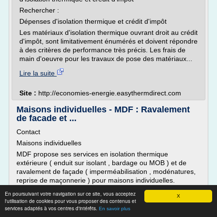
Rechercher :
Dépenses d'isolation thermique et crédit d'impôt
Les matériaux d'isolation thermique ouvrant droit au crédit
d'impôt, sont limitativement énumérés et doivent répondre
à des critères de performance très précis. Les frais de
main d'oeuvre pour les travaux de pose des matériaux...
Lire la suite
Site :
http://economies-energie.easythermdirect.com
Maisons individuelles - MDF : Ravalement
de facade et ...
Contact
Maisons individuelles
MDF propose ses services en isolation thermique
extérieure ( enduit sur isolant , bardage ou MOB ) et de
ravalement de façade ( imperméabilisation , modénatures,
reprise de maçonnerie ) pour maisons individuelles.
En menant ces travaux, vous assurerez une...
En poursuivant votre navigation sur ce site, vous acceptez
X
l'utilisation de cookies pour vous proposer des contenus et
Lire la suite
services adaptés à vos centres d'intérêts.
En savoir plus