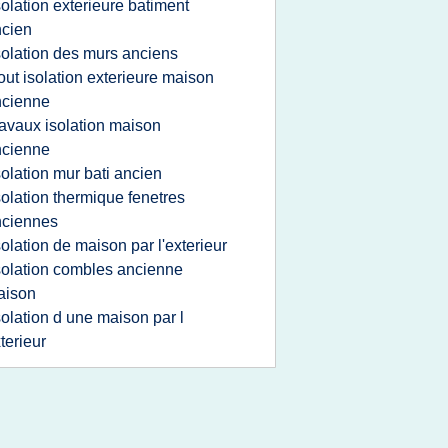
solation exterieure batiment
cien
solation des murs anciens
out isolation exterieure maison
ncienne
ravaux isolation maison
ncienne
solation mur bati ancien
solation thermique fenetres
nciennes
solation de maison par l'exterieur
solation combles ancienne
aison
solation d une maison par l
terieur