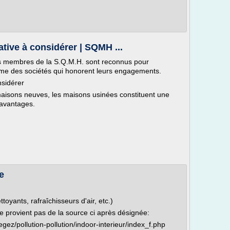
tive à considérer | SQMH ...
s membres de la S.Q.M.H. sont reconnus pour
omme des sociétés qui honorent leurs engagements.
nsidérer
maisons neuves, les maisons usinées constituent une
s avantages.
e
oyants, rafraîchisseurs d'air, etc.)
 ne provient pas de la source ci après désignée:
gez/pollution-pollution/indoor-interieur/index_f.php