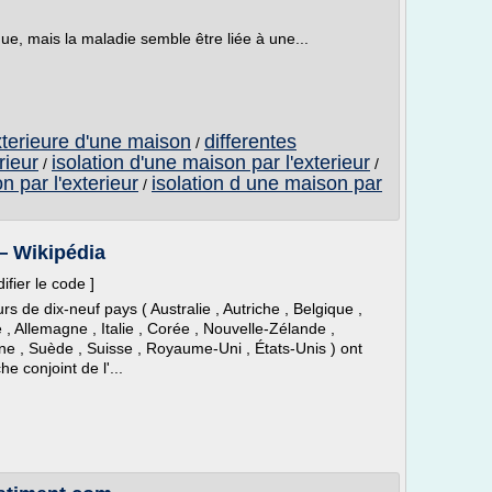
ue, mais la maladie semble être liée à une...
exterieure d'une maison
differentes
/
rieur
isolation d'une maison par l'exterieur
/
/
n par l'exterieur
isolation d une maison par
/
— Wikipédia
ifier le code ]
rs de dix-neuf pays ( Australie , Autriche , Belgique ,
 Allemagne , Italie , Corée , Nouvelle-Zélande ,
ne , Suède , Suisse , Royaume-Uni , États-Unis ) ont
e conjoint de l'...