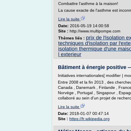
Combattre l'asthme à la maison!
La cause exacte de l'asthme est inconn
Lire la suite
Date:
2016-05-19 14:00:58
Site :
http://www.multipompe.com
prix de l'isolation 
Thèmes liés :
techniques d'isolation par l'exte
isolation thermique d'une maiso
l exterieur
Bâtiment à énergie positive 
Initiatives internationales[ modifier | mod
Entre 2008 et la fin 2013 , des chercheu
Canada , Danemark , Finlande , France ,
Norvège , Portugal , Singapour , Espag
collaboré au sein d'un projet de recherch
Lire la suite
Date:
2018-01-07 00:47:14
Site :
https://fr.wikipedia.org