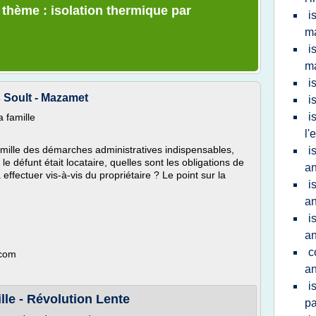
 thème : isolation thermique par
i
m
i
m
i
 Soult - Mazamet
i
i
a famille
l'
amille des démarches administratives indispensables,
i
le défunt était locataire, quelles sont les obligations de
an
 effectuer vis-à-vis du propriétaire ? Le point sur la
i
a
i
an
c
.com
an
i
lle - Révolution Lente
pa