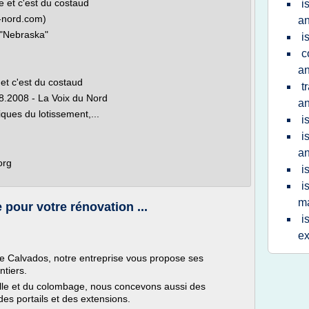
e et c'est du costaud
i
n-nord.com)
an
e "Nebraska"
i
c
a
 et c'est du costaud
t
8.2008 - La Voix du Nord
a
iques du lotissement,...
i
i
a
org
i
i
m
 pour votre rénovation ...
i
ex
e Calvados, notre entreprise vous propose ses
ntiers.
nelle et du colombage, nous concevons aussi des
des portails et des extensions.