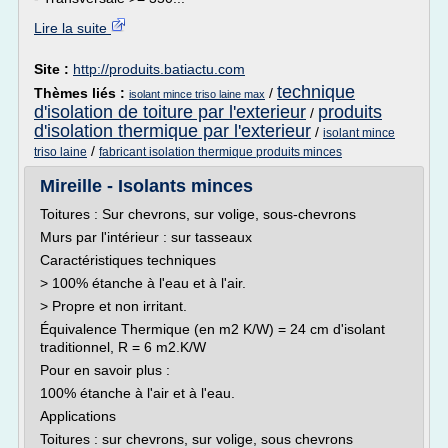
Lire la suite
Site :
http://produits.batiactu.com
technique
Thèmes liés :
/
isolant mince triso laine max
d'isolation de toiture par l'exterieur
produits
/
d'isolation thermique par l'exterieur
/
isolant mince
/
triso laine
fabricant isolation thermique produits minces
Mireille - Isolants minces
Toitures : Sur chevrons, sur volige, sous-chevrons
Murs par l'intérieur : sur tasseaux
Caractéristiques techniques
> 100% étanche à l'eau et à l'air.
> Propre et non irritant.
Équivalence Thermique (en m2 K/W) = 24 cm d'isolant
traditionnel, R = 6 m2.K/W
Pour en savoir plus :
100% étanche à l'air et à l'eau.
Applications
Toitures : sur chevrons, sur volige, sous chevrons