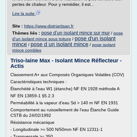
pertes de chaleur. Pour y remédier, il est...
Lire la suite
Site :
https://www.distriartisan.fr
pose d'un isolant mince sur mur
Thèmes liés :
/
pose
pose d'un isolant
d'un isolant mince sous toiture
/
mince
pose d un isolant mince
/
/
pose isolant
mince combles
Triso-laine Max - Isolant Mince Réflecteur -
Actis
Classement A+ aux Composés Organiques Volatiles (COV)
Caractéristiques techniques :
Étanchéité à l'eau W1 (étanche) NF EN 1928 méthode A
NF EN 13859-1 §5.2.3
Perméabilité à la vapeur d'eau Sd > 140 m NF EN 1931
Comportement au ruissellement de l'eau Étanche Guide
CSTB du 24/02/1992
Résistance mécanique
- Longitudinale >= 500 N/50mm NF EN 12311-1
- Transversale >= 350...