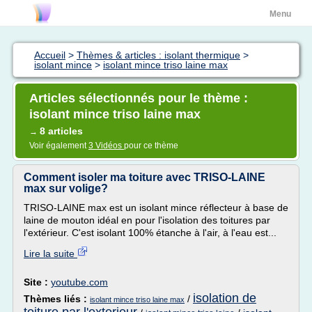
Menu
Accueil
>
Thèmes & articles : isolant thermique
>
isolant mince
>
isolant mince triso laine max
Articles sélectionnés pour le thème :
isolant mince triso laine max
8 articles
→
Voir également
3 Vidéos
pour ce thème
Comment isoler ma toiture avec TRISO-LAINE
max sur volige?
TRISO-LAINE max est un isolant mince réflecteur à base de
laine de mouton idéal en pour l'isolation des toitures par
l'extérieur. C'est isolant 100% étanche à l'air, à l'eau est...
Lire la suite
Site :
youtube.com
isolation de
Thèmes liés :
/
isolant mince triso laine max