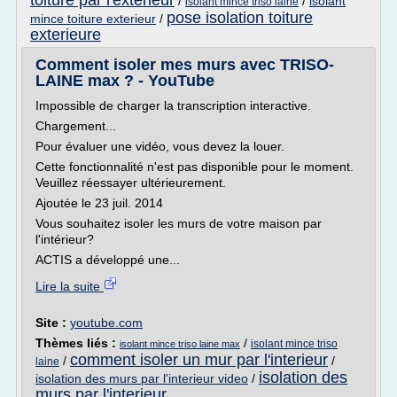
toiture par l'exterieur
/
/
isolant
isolant mince triso laine
pose isolation toiture
mince toiture exterieur
/
exterieure
Comment isoler mes murs avec TRISO-
LAINE max ? - YouTube
Impossible de charger la transcription interactive.
Chargement...
Pour évaluer une vidéo, vous devez la louer.
Cette fonctionnalité n'est pas disponible pour le moment.
Veuillez réessayer ultérieurement.
Ajoutée le 23 juil. 2014
Vous souhaitez isoler les murs de votre maison par
l'intérieur?
ACTIS a développé une...
Lire la suite
Site :
youtube.com
Thèmes liés :
/
isolant mince triso
isolant mince triso laine max
comment isoler un mur par l'interieur
/
/
laine
isolation des
isolation des murs par l'interieur video
/
murs par l'interieur