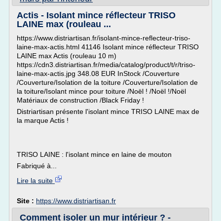
Actis - Isolant mince réflecteur TRISO
LAINE max (rouleau ...
https://www.distriartisan.fr/isolant-mince-reflecteur-triso-
laine-max-actis.html 41146 Isolant mince réflecteur TRISO
LAINE max Actis (rouleau 10 m)
https://cdn3.distriartisan.fr/media/catalog/product/t/r/triso-
laine-max-actis.jpg 348.08 EUR InStock /Couverture
/Couverture/Isolation de la toiture /Couverture/Isolation de
la toiture/Isolant mince pour toiture /Noël ! /Noël !/Noël
Matériaux de construction /Black Friday !
Distriartisan présente l'isolant mince TRISO LAINE max de
la marque Actis !
TRISO LAINE : l'isolant mince en laine de mouton
Fabriqué à...
Lire la suite
Site :
https://www.distriartisan.fr
Comment isoler un mur intérieur ? -