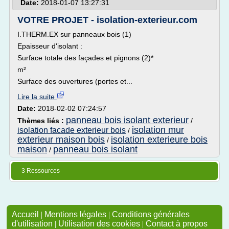
Date:
2018-01-07 13:27:31
VOTRE PROJET - isolation-exterieur.com
I.THERM.EX sur panneaux bois (1)
Epaisseur d'isolant :
Surface totale des façades et pignons (2)*
m²
Surface des ouvertures (portes et...
Lire la suite
Date:
2018-02-02 07:24:57
panneau bois isolant exterieur
Thèmes liés :
/
isolation mur
isolation facade exterieur bois
/
exterieur maison bois
isolation exterieure bois
/
maison
panneau bois isolant
/
3 Ressources
Accueil
|
Mentions légales
|
Conditions générales
d'utilisation
|
Utilisation des cookies
|
Contact à propos