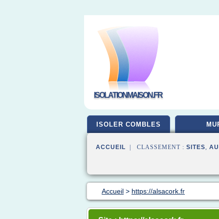
ISOLATIONMAISON.FR
ISOLER COMBLES
MU
ACCUEIL
| CLASSEMENT :
SITES
,
AU
Accueil
>
https://alsacork.fr