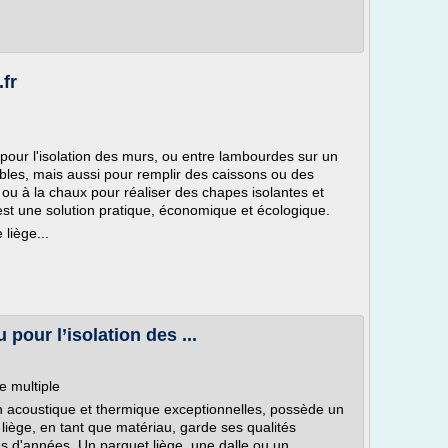
fr
pour l'isolation des murs, ou entre lambourdes sur un
les, mais aussi pour remplir des caissons ou des
ou à la chaux pour réaliser des chapes isolantes et
 est une solution pratique, économique et écologique.
liège...
 pour l’isolation des ...
e multiple
ion acoustique et thermique exceptionnelles, possède un
liège, en tant que matériau, garde ses qualités
s d'années. Un parquet liège, une dalle ou un