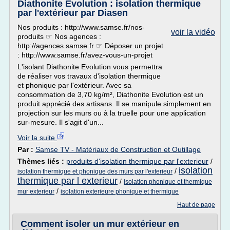
Diathonite Evolution : isolation thermique
par l'extérieur par Diasen
Nos produits : http://www.samse.fr/nos-
voir la vidéo
produits ☞ Nos agences :
http://agences.samse.fr ☞ Déposer un projet
: http://www.samse.fr/avez-vous-un-projet
L'isolant Diathonite Evolution vous permettra
de réaliser vos travaux d'isolation thermique
et phonique par l'extérieur. Avec sa
consommation de 3,70 kg/m², Diathonite Evolution est un
produit apprécié des artisans. Il se manipule simplement en
projection sur les murs ou à la truelle pour une application
sur-mesure. Il s'agit d'un...
Voir la suite
Par :
Samse TV - Matériaux de Construction et Outillage
Thèmes liés :
produits d'isolation thermique par l'exterieur
/
isolation
/
isolation thermique et phonique des murs par l'exterieur
thermique par l exterieur
/
isolation phonique et thermique
/
mur exterieur
isolation exterieure phonique et thermique
Haut de page
Comment isoler un mur extérieur en