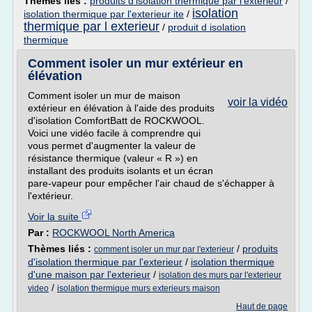
Thèmes liés :
produits d'isolation thermique par l'exterieur
/
isolation
isolation thermique par l'exterieur ite
/
thermique par l exterieur
/
produit d isolation
thermique
Comment isoler un mur extérieur en
élévation
Comment isoler un mur de maison
voir la vidéo
extérieur en élévation à l'aide des produits
d'isolation ComfortBatt de ROCKWOOL.
Voici une vidéo facile à comprendre qui
vous permet d'augmenter la valeur de
résistance thermique (valeur « R ») en
installant des produits isolants et un écran
pare-vapeur pour empêcher l'air chaud de s'échapper à
l'extérieur.
Voir la suite
Par :
ROCKWOOL North America
Thèmes liés :
/
produits
comment isoler un mur par l'exterieur
d'isolation thermique par l'exterieur
/
isolation thermique
d'une maison par l'exterieur
/
isolation des murs par l'exterieur
/
video
isolation thermique murs exterieurs maison
Haut de page