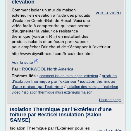
élévation
Comment isoler un mur de maison
voir la vidéo
extérieur en élévation à l'aide des produits
d'isolation ComfortBatt de Roxul. Voici une
vidéo facile à comprendre qui vous permet
d'augmenter la valeur de résistance
thermique (valeur « R ») en installant des
produits isolants et un écran pare-vapeur
pour empêcher l'air chaud de s'échapper à l'extérieur.
http://www.diywithroxul.com/fr-ca/index.html
Voir la suite
Par :
ROCKWOOL North America
Thèmes liés :
/
produits
comment isoler un mur par l'exterieur
d'isolation thermique par l'exterieur
/
isolation thermique
d'une maison par l'exterieur
/
isolation des murs par l'exterieur
/
video
isolation thermique murs exterieurs maison
Haut de page
Isolation Thermique par l'Extérieur d'une
toiture par Recticel Insulation (Salon
SAMSE)
Isolation Thermique par l’Extérieur pour les
voir la vidéo