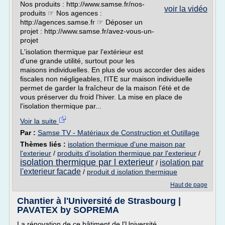
Nos produits : http://www.samse.fr/nos-
voir la vidéo
produits ☞ Nos agences :
http://agences.samse.fr ☞ Déposer un
projet : http://www.samse.fr/avez-vous-un-
projet
L'isolation thermique par l'extérieur est
d'une grande utilité, surtout pour les
maisons individuelles. En plus de vous accorder des aides
fiscales non négligeables, l'ITE sur maison individuelle
permet de garder la fraîcheur de la maison l'été et de
vous préserver du froid l'hiver. La mise en place de
l'isolation thermique par...
Voir la suite
Par :
Samse TV - Matériaux de Construction et Outillage
Thèmes liés :
isolation thermique d'une maison par
l'exterieur
/
produits d'isolation thermique par l'exterieur
/
isolation thermique par l exterieur
isolation par
/
l'exterieur facade
/
produit d isolation thermique
Haut de page
Chantier à l'Université de Strasbourg |
PAVATEX by SOPREMA
La rénovation de ce bâtiment de l'Université