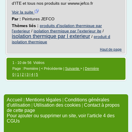
d'ITE et tous nos produits sur wwww.jefco.fr
Voir la suite
Par :
Peintures JEFCO
Thèmes liés :
produits d'isolation thermique par
l'exterieur
/
isolation thermique par l'exterieur ite
/
isolation thermique par l exterieur
/
produit d
isolation thermique
Haut de page
1 - 10 de 56 Vidéos
Page : Première | < Précédente |
Suivante
> |
Dernière
0
|
1
|
2
|
3
|
4
|
5
Accueil
|
Mentions légales
|
Conditions générales
d'utilisation
|
Utilisation des cookies
|
Contact à propos
de cette page
Pour ajouter ou supprimer un site, voir l'article 4 des
CGUs