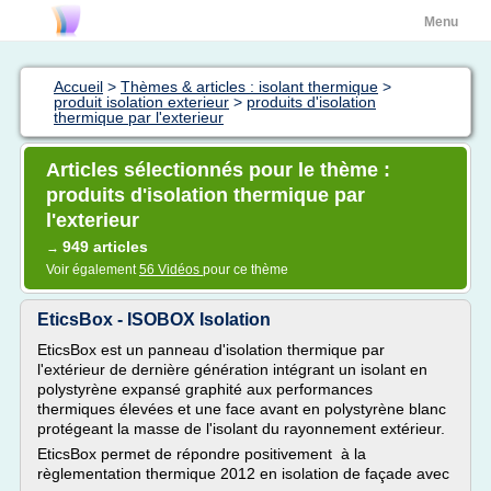
Menu
Accueil
>
Thèmes & articles : isolant thermique
>
produit isolation exterieur
>
produits d'isolation
thermique par l'exterieur
Articles sélectionnés pour le thème :
produits d'isolation thermique par
l'exterieur
949 articles
→
Voir également
56 Vidéos
pour ce thème
EticsBox - ISOBOX Isolation
EticsBox est un panneau d'isolation thermique par
l'extérieur de dernière génération intégrant un isolant en
polystyrène expansé graphité aux performances
thermiques élevées et une face avant en polystyrène blanc
protégeant la masse de l'isolant du rayonnement extérieur.
EticsBox permet de répondre positivement à la
règlementation thermique 2012 en isolation de façade avec