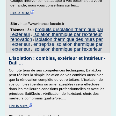
Chaque intervention est adapté à vos besoins et à votre
demande, nous vous conseillons sur les...
Lire la suite
Site :
http://www.france-facade.fr
produits d'isolation thermique par
Thèmes liés :
l'exterieur
isolation thermique par l'exterieur
/
renovation
isolation thermique des murs par
/
l'exterieur
entreprise isolation thermique par
/
l'exterieur
isolation thermique par l'exterieur
/
L'isolation : combles, extérieur et intérieur -
Bati ...
Compte tenu de ses compétences techniques, Bati&Bois
peut réaliser la simple isolation de vos combles aussi bien
que la rénovation compléte de votre toiture. L'isolation de
vos combles (perdus ou aménageables) sera effectuée
dans les meilleures conditions professionnelles et avec les
principes Bati&bois : vérification de l'existant, choix des
meilleurs compromis qualité/prix,...
Lire la suite