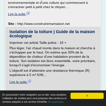
environnementale et d'une culture qui commencent à
s'enraciner petit à petit chez le citoyen....
Lire la suite
Site :
http://www.construiremamaison.net
Isolation de la toiture | Guide de la maison
écologique
Imprimer cet article Taille police - 16 +
Plus léger, l'air chaud monte dans la maison et cherche à
s'échapper par le haut. On estime que 30% de la
déperdition de chaleur d'une habitation provient de la
toiture. Son isolation est donc essentielle, voire prioritaire,
lorsqu'il s'agit d'économiser l'énergie.
L'objectif est d'atteindre une résistance thermique (R)
supérieure à 5 m².K/W,...
Lire la suite
Site :
http://www.guidemaisonecologique.com
En poursuivant votre navigation sur ce site, vous acceptez
X
l'utilisation de cookies pour vous proposer des contenus et
Plaque de polystyrène Mur, plafond
services adaptés à vos centres d'intérêts.
En savoir plus
Isolation, Cloison