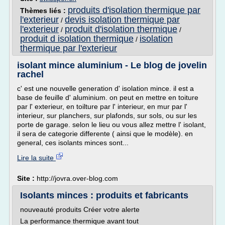
produits d'isolation thermique par
Thèmes liés :
l'exterieur
devis isolation thermique par
/
l'exterieur
produit d'isolation thermique
/
/
produit d isolation thermique
isolation
/
thermique par l'exterieur
isolant mince aluminium - Le blog de jovelin
rachel
c' est une nouvelle generation d' isolation mince. il est a
base de feuille d' aluminium. on peut en mettre en toiture
par l' exterieur, en toilture par l' interieur, en mur par l'
interieur, sur planchers, sur plafonds, sur sols, ou sur les
porte de garage. selon le lieu ou vous allez mettre l' isolant,
il sera de categorie differente ( ainsi que le modèle). en
general, ces isolants minces sont...
Lire la suite
Site :
http://jovra.over-blog.com
Isolants minces : produits et fabricants
nouveauté produits Créer votre alerte
La performance thermique avant tout